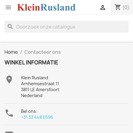
shopping_cart


(0)
search
Home
Contacteer ons
WINKEL INFORMATIE

Klein Rusland
Arnhemsestraat 11
3811 LE Amersfoort
Nederland

Bel ons:
+31 33 448 0596