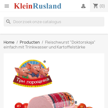
shopping_cart


(0)
search
Home
Producten
Fleischwurst "Doktorskaja"
einfach mit Trinkwasser und Kartoffelstärke