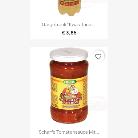
Gärgetränk "Kwas Taras...
€ 3,85
favorite_border
Scharfe Tomatensauce Mit...