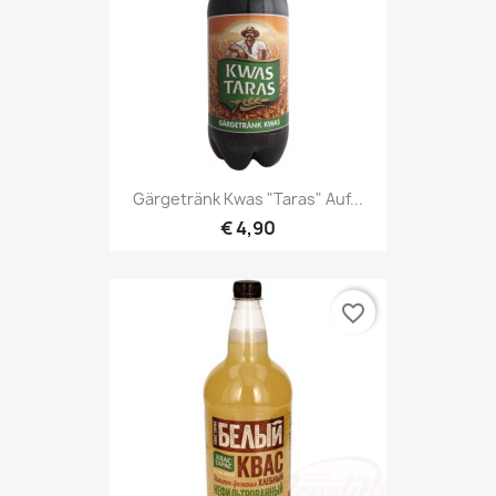
Gärgetränk Kwas "Taras" Auf...
€ 4,90
favorite_border