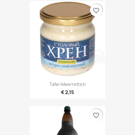
favorite_border
Tafel-Meerrettich
€ 2,15
favorite_border