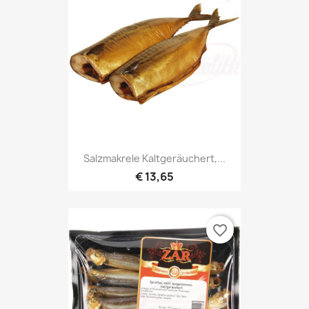
Salzmakrele Kaltgeräuchert,...
€ 13,65
favorite_border