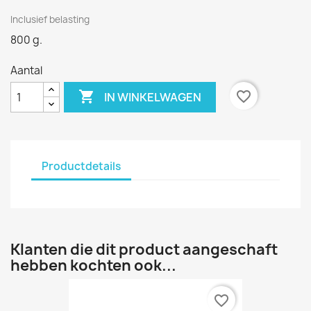
Inclusief belasting
800 g.
Aantal

favorite_border
IN WINKELWAGEN
Productdetails
Klanten die dit product aangeschaft
hebben kochten ook...
favorite_border