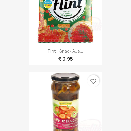
Flint - Snack Aus...
€ 0,95
favorite_border