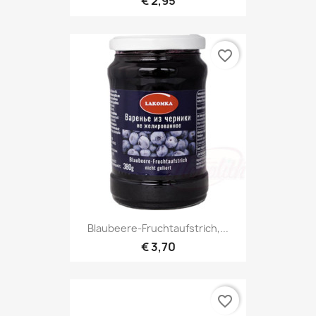
€ 2,95
favorite_border
Blaubeere-Fruchtaufstrich,...
€ 3,70
favorite_border