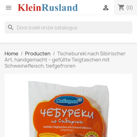
shopping_cart


(0)
search
Home
Producten
Tschebureki nach Sibirischer
Art, handgemacht – gefüllte Teigtaschen mit
Schweinefleisch, tiefgefroren