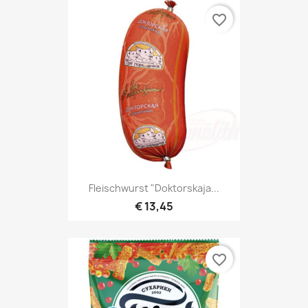
favorite_border
Fleischwurst "Doktorskaja...
€ 13,45
favorite_border