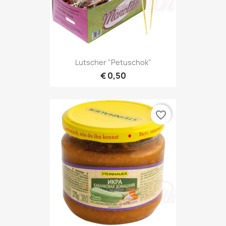
Lutscher "Petuschok"
€ 0,50
favorite_border