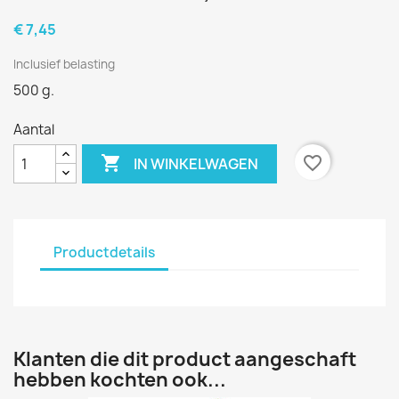
€ 7,45
Inclusief belasting
500 g.
Aantal

favorite_border
IN WINKELWAGEN
Productdetails
Klanten die dit product aangeschaft
hebben kochten ook...