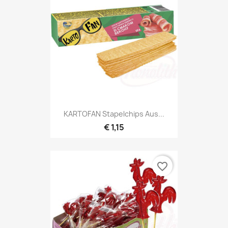
KARTOFAN Stapelchips Aus...
€ 1,15
favorite_border