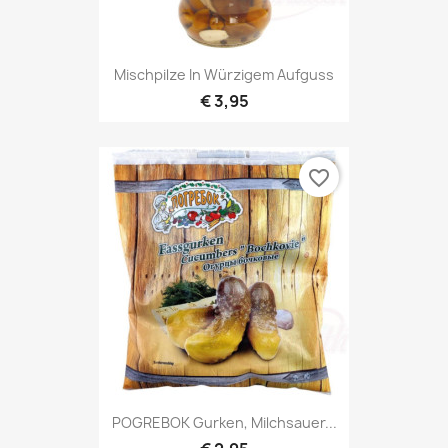
Mischpilze In Würzigem Aufguss
€ 3,95
favorite_border
POGREBOK Gurken, Milchsauer...