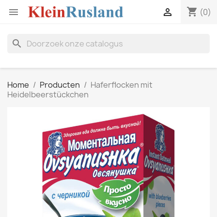
shopping_cart


(0)
search
Home
Producten
Haferflocken mit
Heidelbeerstückchen