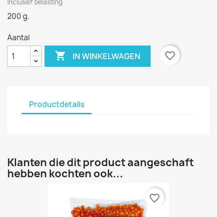
Inclusief belasting
200 g.
Aantal

favorite_border
IN WINKELWAGEN
Productdetails
Klanten die dit product aangeschaft
hebben kochten ook...
favorite_border