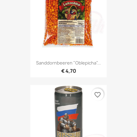
Sanddornbeeren "Oblepicha"...
€ 4,70
favorite_border