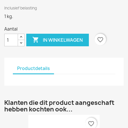
Inclusief belasting
1 kg.
Aantal

favorite_border
IN WINKELWAGEN
Productdetails
Klanten die dit product aangeschaft
hebben kochten ook...
favorite_border