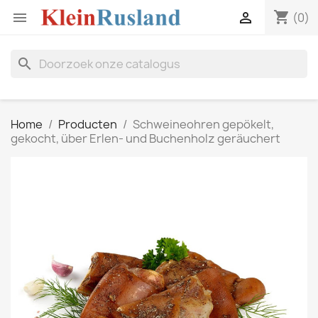
shopping_cart


(0)
search
Home
Producten
Schweineohren gepökelt,
gekocht, über Erlen- und Buchenholz geräuchert