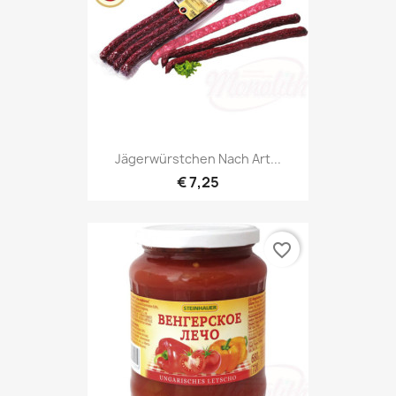
Jägerwürstchen Nach Art...
€ 7,25
favorite_border