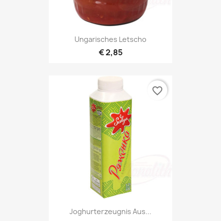
Ungarisches Letscho
€ 2,85
favorite_border
Joghurterzeugnis Aus...