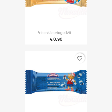
Frischkäseriegel Mit...
€ 0,90
favorite_border