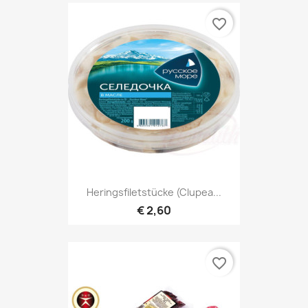
favorite_border
Heringsfiletstücke (Clupea...
€ 2,60
favorite_border