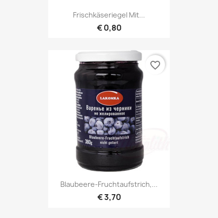
Frischkäseriegel Mit...
€ 0,80
favorite_border
Blaubeere-Fruchtaufstrich,...
€ 3,70