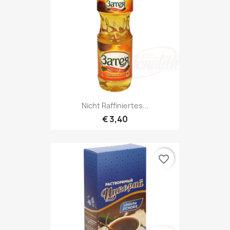
Nicht Raffiniertes...
€ 3,40
favorite_border