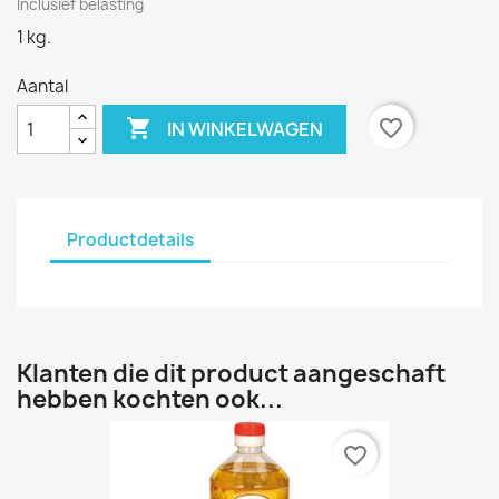
Inclusief belasting
1 kg.
Aantal

favorite_border
IN WINKELWAGEN
Productdetails
Klanten die dit product aangeschaft
hebben kochten ook...
favorite_border