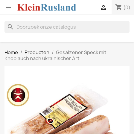
shopping_cart


(0)
search
Home
Producten
Gesalzener Speck mit
Knoblauch nach ukrainischer Art