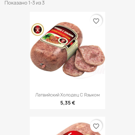
Показано 1-3 из 3
favorite_border
Латвийский Холодец С Языком
5,35 €
favorite_border