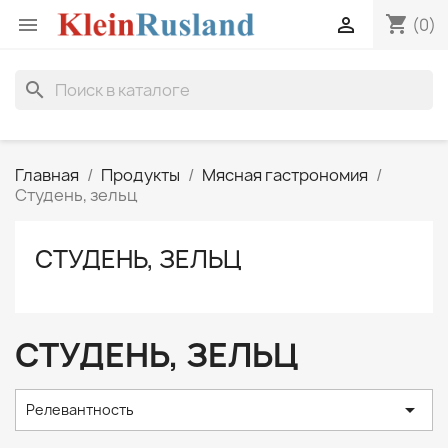
shopping_cart


(0)
search
Главная
Продукты
Мясная гастрономия
Студень, зельц
СТУДЕНЬ, ЗЕЛЬЦ
СТУДЕНЬ, ЗЕЛЬЦ

Релевантность