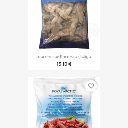
Патагонский Кальмар (Loligo...
15,10 €
favorite_border