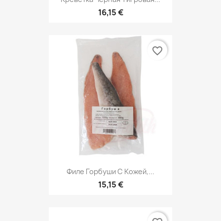
16,15 €
favorite_border
Филе Горбуши С Кожей,...
15,15 €