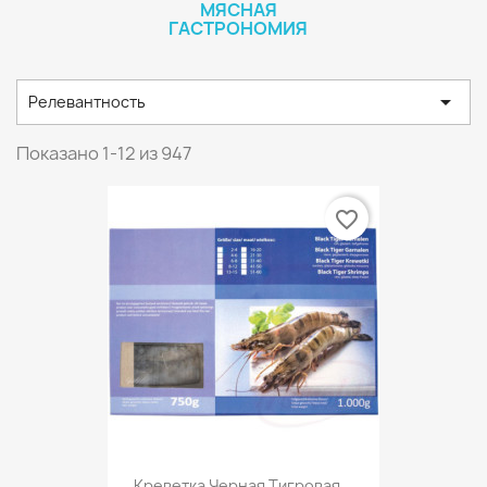
МЯСНАЯ
ГАСТРОНОМИЯ

Релевантность
Показано 1-12 из 947
favorite_border
Креветка Черная Тигровая...