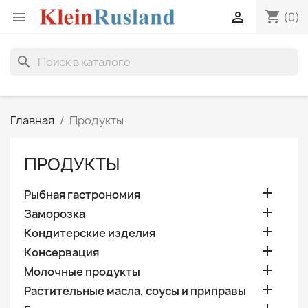
shopping_cart


(0)
search
Главная
Продукты
ПРОДУКТЫ

Рыбная гастрономия

Заморозка

Кондитерские изделия

Консервация

Молочные продукты

Растительные масла, соусы и приправы