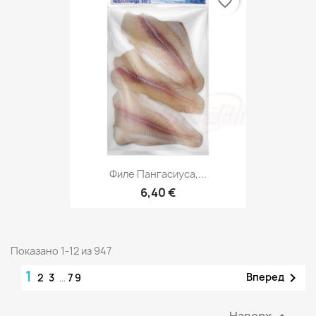
favorite_border
Филе Пангасиуса,...
6,40 €
Показано 1-12 из 947
1

Вперед
2
3
…
79
Наверх