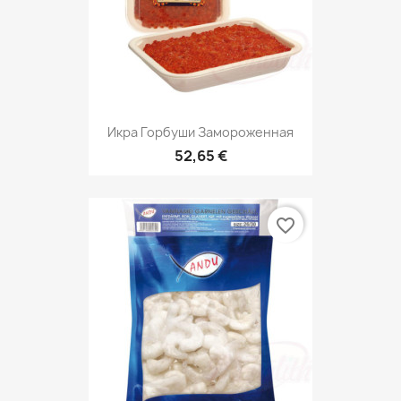
Икра Горбуши Замороженная
52,65 €
favorite_border