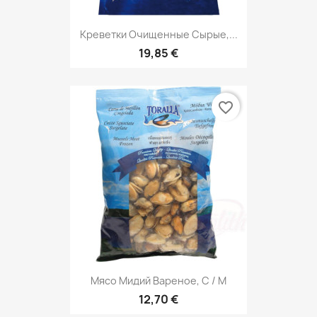
Креветки Очищенные Сырые,...
19,85 €
favorite_border
Мясо Мидий Вареное, С / М
12,70 €