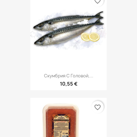
favorite_border
Скумбрия С Головой,...
10,55 €
favorite_border