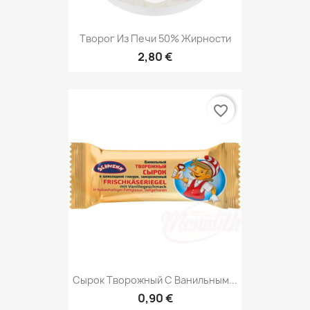
Творог Из Печи 50% Жирности
2,80 €
favorite_border
Сырок Творожный C Ванильным...
0,90 €