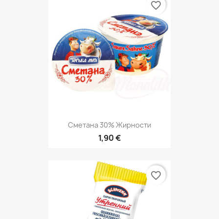
favorite_border
Сметана 30% Жирности
1,90 €
favorite_border