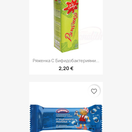
Ряженка С Бифидобактериями...
2,20 €
favorite_border