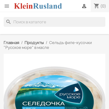
shopping_cart


(0)
search
Главная
Продукты
Сельдь филе-кусочки
"Русское море" в масле