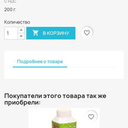
С НДС
200 г.
Количество

favorite_border
В КОРЗИНУ
Подробнее о товаре
Покупатели этого товара так же
приобрели:
favorite_border