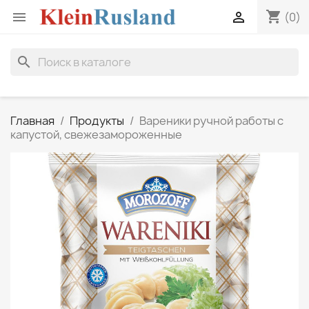
shopping_cart


(0)
search
Главная
Продукты
Вареники ручной работы с
капустой, свежезамороженные