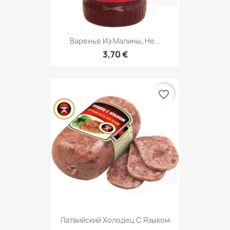
Варенье Из Малины, Не...
3,70 €
favorite_border
Латвийский Холодец С Языком