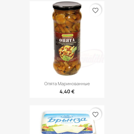
favorite_border
Опята Маринованные
4,40 €
favorite_border