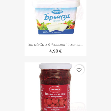
Белый Сыр В Рассоле "Брынза...
4,90 €
favorite_border