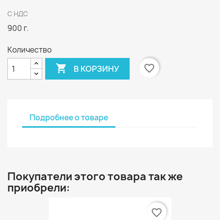
С НДС
900 г.
Количество

favorite_border
В КОРЗИНУ
Подробнее о товаре
Покупатели этого товара так же
приобрели:
favorite_border