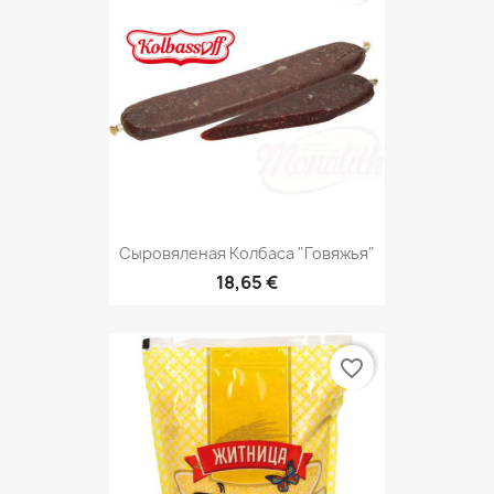
Сыровяленая Колбаса "Говяжья"
18,65 €
favorite_border