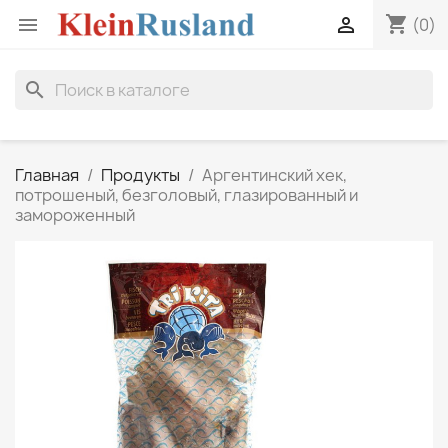
shopping_cart


(0)
search
Главная
Продукты
Аргентинский хек,
потрошеный, безголовый, глазированный и
замороженный