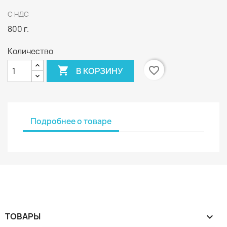
С НДС
800 г.
Количество

favorite_border
В КОРЗИНУ
Подробнее о товаре
ТОВАРЫ
