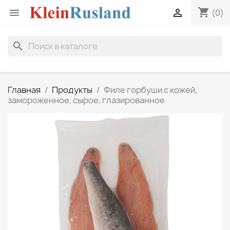
shopping_cart


(0)
search
Главная
Продукты
Филе горбуши с кожей,
замороженное, сырое, глазированное