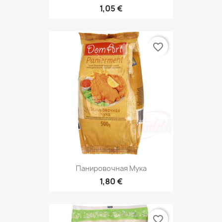
1,05 €
favorite_border
Панировочная Мука
1,80 €
favorite_border