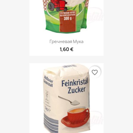
Гречневая Мука
1,60 €
favorite_border