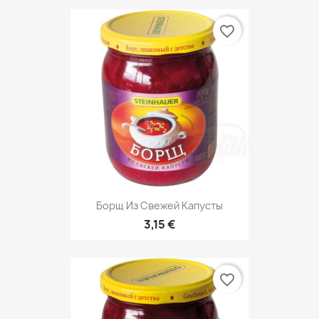
favorite_border
Борщ Из Свежей Капусты
3,15 €
favorite_border