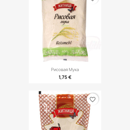
Рисовая Мука
1,75 €
favorite_border