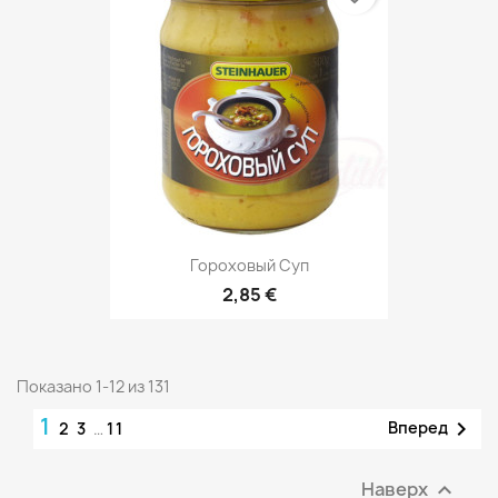
Гороховый Суп
2,85 €
Показано 1-12 из 131
1

Вперед
2
3
…
11
Наверх
