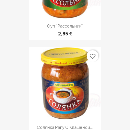
Суп "Pассольник"
2,85 €
favorite_border
Солянка Рагу С Квашеной...