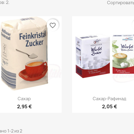
в: 2.
Сортировать
favorite_border
Быстрый просмотр
Быстрый просмот


Сахар
Сахар-Рафинад
2,95 €
2,05 €
но 1-2 из 2