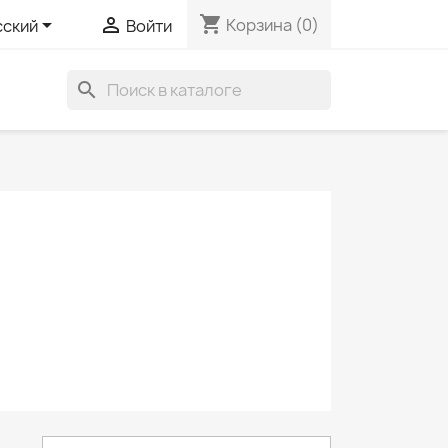
shopping_cart


Корзина
(0)
сский
Войти
search