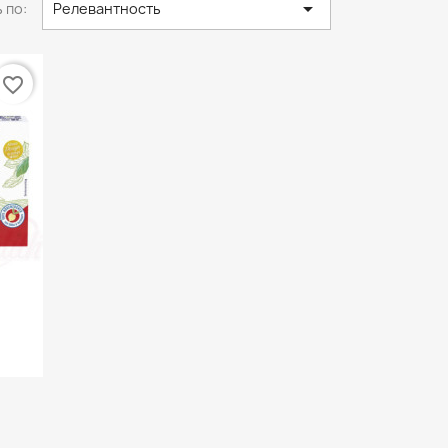

 по:
Релевантность
favorite_border
р