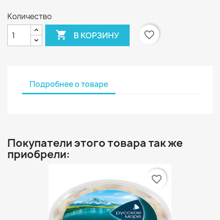
Количество

favorite_border
В КОРЗИНУ
Подробнее о товаре
Покупатели этого товара так же
приобрели:
favorite_border