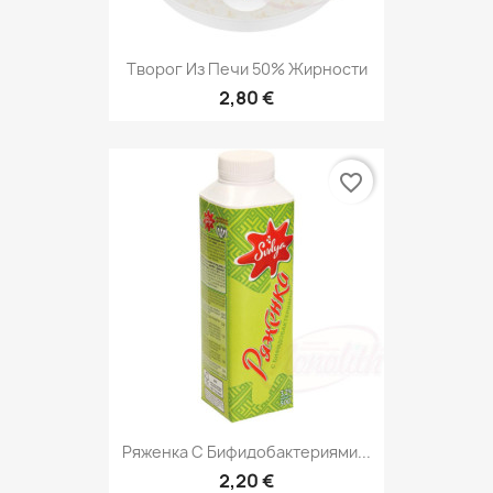
Творог Из Печи 50% Жирности
2,80 €
favorite_border
Ряженка С Бифидобактериями...
2,20 €