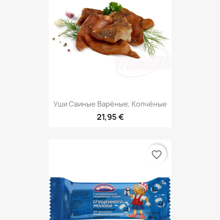
Уши Свиные Варёные, Копчёные
21,95 €
favorite_border