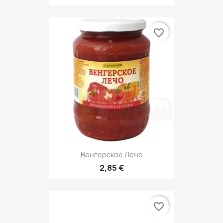
favorite_border
Венгерское Лечо
2,85 €
favorite_border