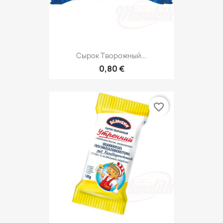
Сырок Творожный...
0,80 €
favorite_border