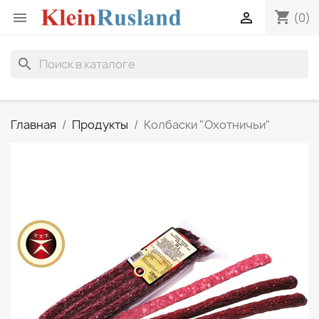
shopping_cart


(0)
search
Главная
Продукты
Колбаски "Охотничьи"