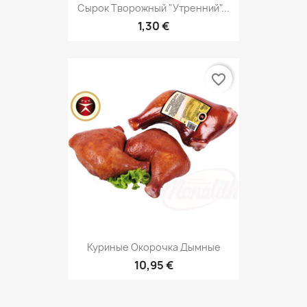
Сырок Творожный "Утренний"...
1,30 €
favorite_border
Куриные Окорочка Дымные
10,95 €